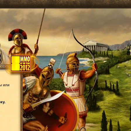
ы или
ку.