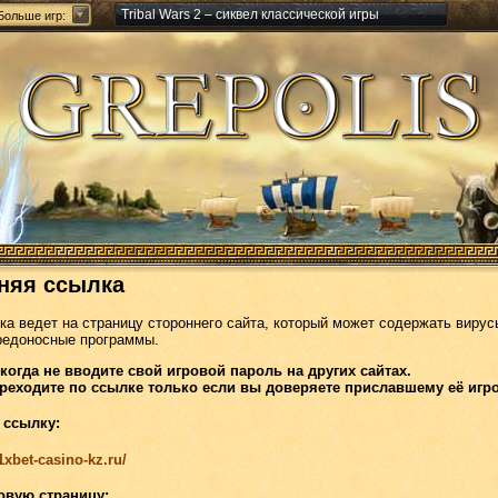
Tribal Wars 2 – сиквел классической игры
Больше игр:
Forge of Empires – стратегия через эпохи
няя ссылка
ка ведет на страницу стороннего сайта, который может содержать вирус
редоносные программы.
когда не вводите свой игровой пароль на других сайтах.
реходите по ссылке только если вы доверяете приславшему её игро
 ссылку:
/1xbet-casino-kz.ru/
овую страницу: